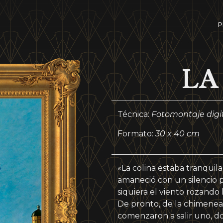
P
LA
Técnica:
Fotomontaje digi
Formato:
30 x 40 cm
«La colina estaba tranqui
amaneció con un silencio p
siquiera el viento rozando l
De pronto, de la chimenea
comenzaron a salir uno, do